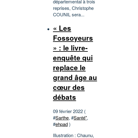
départemental à trois
reprises, Christophe
COUNIL sera...
« Les
Fossoyeurs
» : le livre-
enquête qui
replace le
grand âge au
cœur des
débats
09 février 2022 (
#
Sarthe
, #
Santé"
,
#
ehpad
)
Illustration : Chaunu,