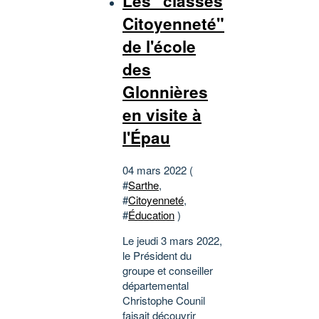
Les "classes
Citoyenneté"
de l'école
des
Glonnières
en visite à
l'Épau
04 mars 2022 (
#
Sarthe
,
#
Citoyenneté
,
#
Éducation
)
Le jeudi 3 mars 2022,
le Président du
groupe et conseiller
départemental
Christophe Counil
faisait découvrir